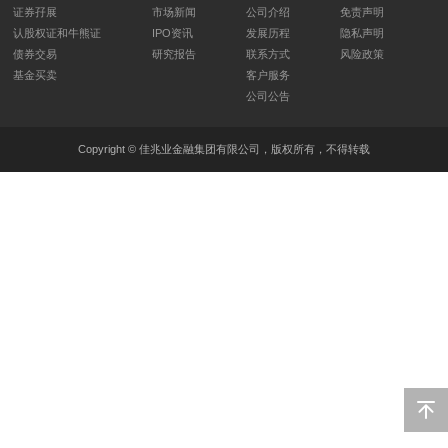
证券孖展
市场新闻
公司介绍
免责声明
认股权证和牛熊证
IPO资讯
发展历程
隐私声明
债券交易
研究报告
联系方式
风险政策
基金买卖
客户服务
公司公告
Copyright © 佳兆业金融集团有限公司，版权所有，不得转载