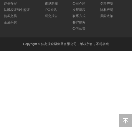
证券孖展
市场新闻
公司介绍
免责声明
认股权证和牛熊证
IPO资讯
发展历程
隐私声明
债券交易
研究报告
联系方式
风险政策
基金买卖
客户服务
公司公告
Copyright © 佳兆业金融集团有限公司，版权所有，不得转载