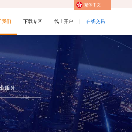
繁体中文
于我们
下载专区
线上开户
|
在线交易
专业服务