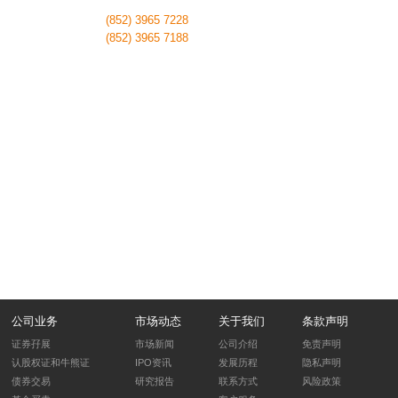
联络电话：
(852) 3965 7228
传真号码：
(852) 3965 7188
书函
邮寄或传真到客户服务部
公司地址：香港中环皇后大道中99号中环中心30楼
传真号码：(852) 3965 7188
关于您的书面意见，我们会于两个工作天内回应，并
告知调查有关事件所需的时间。
公司业务
市场动态
关于我们
条款声明
证券孖展
市场新闻
公司介绍
免责声明
认股权证和牛熊证
IPO资讯
发展历程
隐私声明
债券交易
研究报告
联系方式
风险政策