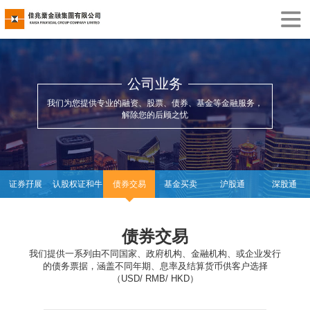
公司业务
我们为您提供专业的融资、股票、债券、基金等金融服务，
解除您的后顾之忧
证券孖展
认股权证和牛
债券交易
基金买卖
沪股通
深股通
熊证
债券交易
我们提供一系列由不同国家、政府机构、金融机构、或企业发行
的债务票据，涵盖不同年期、息率及结算货币供客户选择
（USD/ RMB/ HKD）