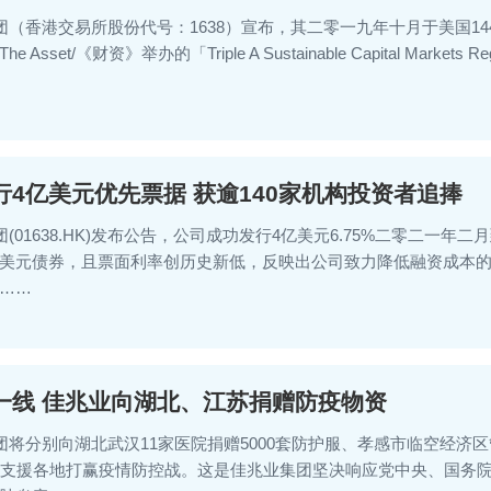
集团（香港交易所股份代号：1638）宣布，其二零一九年十月于美国1
sset/《财资》举办的「Triple A Sustainable Capital Markets
4亿美元优先票据 获逾140家机构投资者追捧
团(01638.HK)发布公告，公司成功发行4亿美元6.75%二零二一
美元债券，且票面利率创历史新低，反映出公司致力降低融资成本的行
……
一线 佳兆业向湖北、江苏捐赠防疫物资
集团将分别向湖北武汉11家医院捐赠5000套防护服、孝感市临空经济
力支援各地打赢疫情防控战。这是佳兆业集团坚决响应党中央、国务