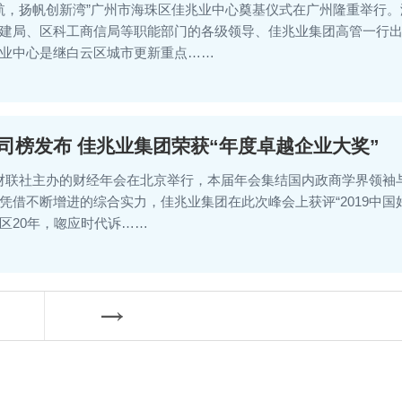
速启航，扬帆创新湾”广州市海珠区佳兆业中心奠基仪式在广州隆重举
建局、区科工商信局等职能部门的各级领导、佳兆业集团高管一行出
业中心是继白云区城市更新重点……
公司榜发布 佳兆业集团荣获“年度卓越企业大奖”
面·财联社主办的财经年会在北京举行，本届年会集结国内政商学界领
凭借不断增进的综合实力，佳兆业集团在此次峰会上获评“2019中国
区20年，唿应时代诉……