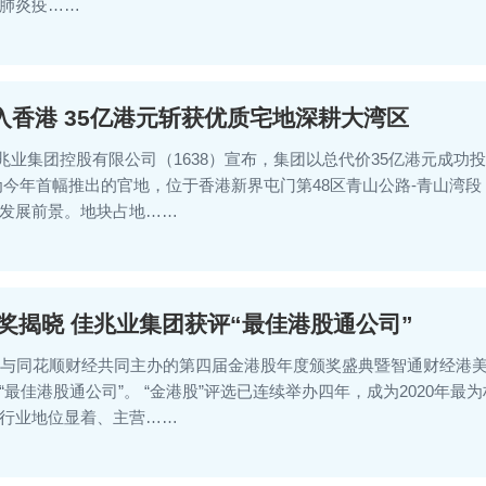
肺炎疫……
入香港 35亿港元斩获优质宅地深耕大湾区
日，佳兆业集团控股有限公司（1638）宣布，集团以总代价35亿港元
为今年首幅推出的官地，位于香港新界屯门第48区青山公路-青山湾
发展前景。地块占地……
大奖揭晓 佳兆业集团获评“最佳港股通公司”
经与同花顺财经共同主办的第四届金港股年度颁奖盛典暨智通财经港
最佳港股通公司”。 “金港股”评选已连续举办四年，成为2020年最
行业地位显着、主营……