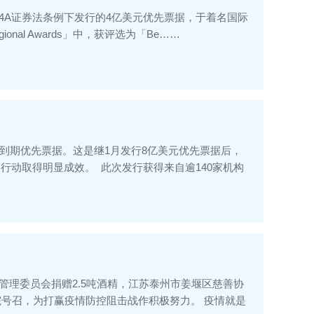
44A证券法条例下发行的4亿美元优先票据，于着名国际
 Regional Awards」中，获评选为「Be……
年二月到期优先票据。这是继1月发行8亿美元优先票据后，
动取得明显成效。 此次发行获得来自逾140家机构
区管理委员会捐赠2.5吨酒精，江苏泰州市姜堰区慈善协
院号召，为打赢疫情防控阻击战作积极努力。 疫情就是