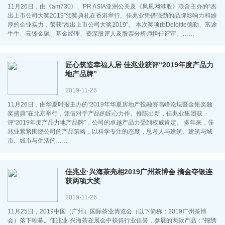
11月26日，由《am730》、PR ASIA亚洲公关及《凤凰网港股》联合主办的“杰
出上市公司大奖2019”颁奖典礼在香港举行。佳兆业凭借强劲的品牌影响力和雄
厚的企业实力，荣获“杰出上市公司大奖2019”。 本次奖项由Deloitte德勤、富途
牛牛、云锋金融、基金经理、资深股评人及股票分析师担任评审。……
匠心筑造幸福人居 佳兆业获评“2019年度产品力
地产品牌”
2019-11-26
11月26日，由华夏时报主办的“2019年华夏房地产投融资高峰论坛暨金瓴奖颁
奖盛典”在北京举行，凭借对于产品的匠心力作、推陈出新，佳兆业集团获
评“2019年度产品力地产品牌”，公司的卓越产品力受到权威肯定。 多年来，佳
兆业紧紧围绕公司的产品策略，以科学专注的态度，思考人与建筑、建筑与城
市、城市与生活的……
佳兆业·兴海茶亮相2019广州茶博会 摘金夺银连
获两项大奖
2019-11-26
11月25日，2019中国（广州）国际茶业博览会（以下简称：2019广州茶博
会）落下帷幕。佳兆业·兴海茶在展会中获得行业佳誉，参展的两款产品：“锦绣