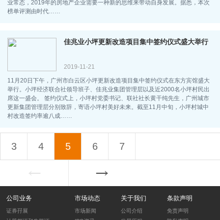
业常态，2019年的房地产企业需要一种新的思维来带动自身发展。据悉，本次
榜单评测由时代……
佳兆业小坪更新改造项目集中签约仪式盛大举行
2019-11-21
11月20日下午，广州市白云区小坪更新改造项目集中签约仪式在东方宾馆盛大
举行。小坪经济联合社领导班子、佳兆业集团管理层以及近2000名小坪村民出
席这一盛会。 签约仪式上，小坪村党委书记、联社社长黄干纯先生，广州城市
更新集团管理层分别致辞，寄语小坪村美好未来。截至11月中旬，小坪村城中
村改造签约率逾八成……
3
4
5
6
7
公司业务
市场动态
关于我们
条款声明
证券孖展
市场新闻
公司介绍
免责声明