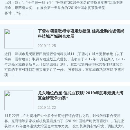
山河（熟）”、“十年磨一剑（生）”分别在“2019全国名优茶质量竞赛”活动中获
得金、银两项大奖。 在展会第一天举办的“2019全国名优茶质量竞
赛”中，“锦……
下雪村项目取得专项规划批复 佳兆业助推坂雪岗
科技城产城融合发展
2019-11-25
近日，深圳市龙岗区坂田街道坂雪岗科技城11（下雪村）城市更新单元（以下
简称下雪村项目）取得专项规划正式批复，该项目于2017年11月被列入《2017
年龙岗区城市更新单元计划第四批计划》。此次批复的获得标志着佳兆业倾力
打造的下雪村项目距离实施更近了一步。 补齐短板，重塑城市功能布局 下雪村
项……
龙头地位凸显 佳兆业获颁“2019年度粤港澳大湾
区金牌竞争力奖”
2019-11-22
11月22日，在对房地产企业多个维度进行综合评估之后，时代传媒联合安居
客、克而瑞等多家权威机构重磅推出了《2019中国地产时代百强榜》，佳兆业
获颁2019年度粤港澳大湾区金牌竞争力奖。 变幻莫测的市场环境，调控成为行