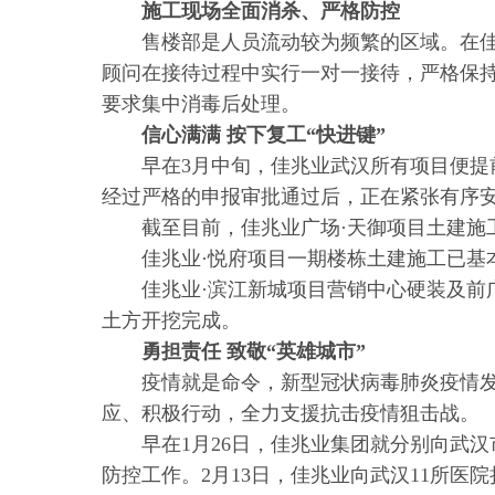
施工现场全面消杀、严格防控
售楼部是人员流动较为频繁的区域。在
顾问在接待过程中实行一对一接待，严格保
要求集中消毒后处理。
信心满满 按下复工“快进键”
早在3月中旬，佳兆业武汉所有项目便
经过严格的申报审批通过后，正在紧张有序
截至目前，佳兆业广场·天御项目土建施
佳兆业·悦府项目一期楼栋土建施工已基
佳兆业·滨江新城项目营销中心硬装及前
土方开挖完成。
勇担责任 致敬“英雄城市”
疫情就是命令，新型冠状病毒肺炎疫情
应、积极行动，全力支援抗击疫情狙击战。
早在1月26日，佳兆业集团就分别向武
防控工作。2月13日，佳兆业向武汉11所医