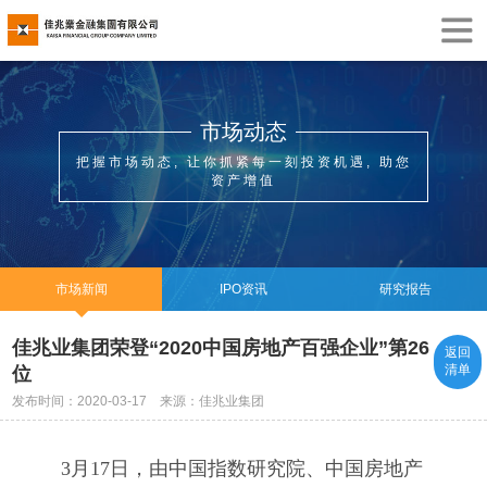
市场动态
把握市场动态, 让你抓紧每一刻投资机遇, 助您
资产增值
市场新闻
IPO资讯
研究报告
佳兆业集团荣登“2020中国房地产百强企业”第26
返回
清单
位
发布时间：2020-03-17 来源：佳兆业集团
3月17日，由中国指数研究院、中国房地产