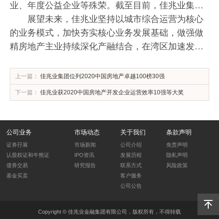
一步提升债券交易的流动性。此外，第一上海证
业、年度公益企业等殊荣。截至目前，佳兆业集团
券、国信证券（香港）首次覆盖佳兆业，给予“买
已累计捐赠超过80个慈善公益项目，总金额逾15亿
展望未来，佳兆业坚持以城市综合运营为核心
入”评级，另有西南证券、安信国际分别给予“买
元人民币，并成立佳兆业扶贫公司定点帮扶惠州龙
的业务模式，加快夯实核心业务发展基础，做强做
入”、“增持”评级，均看好佳兆业长期发展潜力。
门县的6个贫困村，惠及贫困村人口超1.6万人。此
精房地产主业持续深化产融结合，在湾区加速发展
次新冠肺炎疫情发生，集团上下一心、尽己所能捐
中实现自身的高质量、可持续增长。同时，也将肩
资捐物，驰援湖北疫情一线。
负社会企业的责任与担当，与初心共奋进，与时代
上一篇：
佳兆业集团位列2020中国房地产卓越100榜30强
共荣耀。
下一篇：
佳兆业获2020中国房地产开发企业运营效率10强等大奖
公司业务
市场动态
关于我们
条款声明
证券孖展
市场新闻
公司介绍
免责声明
认股权证和牛熊证
IPO资讯
发展历程
隐私声明
债券交易
研究报告
联系方式
风险政策
基金买卖
客户服务
公司公告
Copyright © 佳兆业金融集团有限公司，版权所有，不得转载